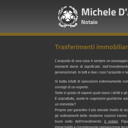
Michele D
Notaio
Trasferimenti immobiliar
L’acquisto di una casa è sempre un passaggio i
momenti densi di significato: dall’investimen
generazionali. In tutti e due i casi l’acquisto 
Si tratta infatti di operazioni estremamente c
consigli di un esperto.
Siete in grado di sapere quali siano i diritti e g
E soprattutto, avete le cognizioni giuridiche ad
un immobile?
Proprio per garantire il più elevato livello di si
gli ordinamenti delle moderne nazioni hanno ri
buon esito dell'investimento:
il notaio
. Figu
imparzialità e considerevole preparazione tecn