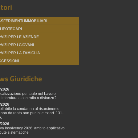
tori
SFERIMENTI IMMOBILIARI
I IPOTECARI
VIZI PER LE AZIENDE
VIZI PER I GIOVANI
VIZI PER LA FAMIGLIA
CCESSIONI
ws Giuridiche
/2026
calizzazione puntuale nel Lavoro
 timbratura o controllo a distanza?
/2026
ellabile la condanna al risarcimento
anno da reato non punibile ex art. 131-
p.
/2026
tiva Insolvency 2026: ambito applicativo
adute sistematiche