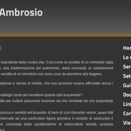
'Ambrosio
i
Ho
Lo 
mportante della nostra vita. Così come la vendita di un immobile sigla
Ser
to, alla trasformazione del patrimonio, dalla necessità ai cambiamenti
o la vendita di un immobile non sono cose da prendere alla leggera.
Set
omplesse e dense di insidie, che non possono essere affrontate senza i
Gui
Doc
li obblighi tanto del venditore quanto dell’acquirente?
atte per evitare spiacevoli sorprese sia che vendiate sia che acquistiate
Lin
Con
curezza e serietà nell'acquisto di beni di così rilevante valore, quasi tutti
servato ad una particolare figura giuridica il compito di assicurare il
Vis
ra connotata dalle caratteristiche di indiscutibile serietà, assoluta
ica.