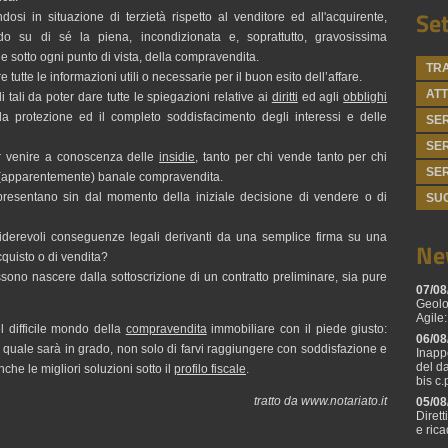
Set
ndosi in situazione di terzietà rispetto al venditore ed all'acquirente,
ndo su di sé la piena, incondizionata e, soprattutto, gravosissima
ne sotto ogni punto di vista, della compravendita.
TRA
e tutte le informazioni utili o necessarie per il buon esito dell’affare.
ATT
 tali da poter dare tutte le spiegazioni relative ai
diritti
ed agli
obblighi
la protezione ed il completo soddisfacimento degli interessi e delle
SER
SER
er venire a conoscenza delle
insidie
, tanto per chi vende tanto per chi
SER
 (apparentemente) banale compravendita.
presentano sin dal momento della iniziale decisione di vendere o di
SU
iderevoli conseguenze legali derivanti da una semplice firma su una
Ne
cquisto o di vendita?
ssono nascere dalla sottoscrizione di un contratto preliminare, sia pure
07/08
Geolo
Agile:
l difficile mondo della
compravendita
immobiliare con il piede giusto:
06/08
 il quale sarà in grado, non solo di farvi raggiungere con soddisfazione e
Inapp
del d
nche le migliori soluzioni sotto il
profilo fiscale
.
bis c.
tratto da www.notariato.it
05/08
Diret
e ric