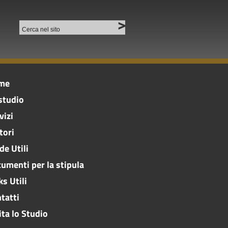
me
studio
vizi
tori
de Utili
umenti per la stipula
ks Utili
tatti
ita lo Studio