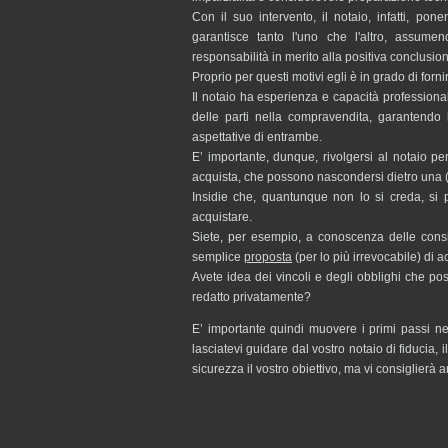
Con il suo intervento, il notaio, infatti, pone
garantisce tanto l'uno che l'altro, assume
responsabilità in merito alla positiva conclusio
Proprio per questi motivi egli è in grado di fornir
Il notaio ha esperienza e capacità professionali
delle parti nella compravendita, garantendo 
aspettative di entrambe.
E’ importante, dunque, rivolgersi al notaio p
acquista, che possono nascondersi dietro una
Insidie che, quantunque non lo si creda, si 
acquistare.
Siete, per esempio, a conoscenza delle cons
semplice
proposta
(per lo più irrevocabile) di a
Avete idea dei vincoli e degli obblighi che po
redatto privatamente?
E’ importante quindi muovere i primi passi ne
lasciatevi guidare dal vostro notaio di fiducia,
sicurezza il vostro obiettivo, ma vi consiglierà a