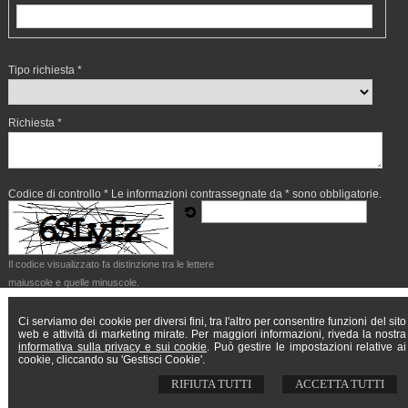
Tipo richiesta *
Richiesta *
Codice di controllo *
Le informazioni contrassegnate da * sono obbligatorie.
Il codice visualizzato fa distinzione tra le lettere
maiuscole e quelle minuscole.
Acconsento al trattamento dei miei dati personali
Ci serviamo dei cookie per diversi fini, tra l'altro per consentire funzioni del sito
Acconsento
Non acconsento
web e attività di marketing mirate. Per maggiori informazioni, riveda la nostra
informativa sulla privacy e sui cookie
. Può gestire le impostazioni relative ai
cookie, cliccando su 'Gestisci Cookie'.
RIFIUTA TUTTI
ACCETTA TUTTI
D'Ambrosio Michele Notaio
Via Venezia 7 - 65121 Pescara (PE)