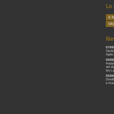
Lo 
IL 
ORA
Ne
07/08
Geolo
Agile:
06/08
Inapp
del d
bis c.
05/08
Diret
e ric