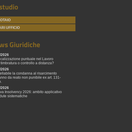
studio
NOTAIO
RI UFFICIO
ws Giuridiche
/2026
calizzazione puntuale nel Lavoro
 timbratura o controllo a distanza?
/2026
ellabile la condanna al risarcimento
anno da reato non punibile ex art. 131-
p.
/2026
tiva Insolvency 2026: ambito applicativo
adute sistematiche