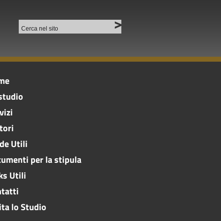
me
studio
vizi
tori
de Utili
umenti per la stipula
ks Utili
tatti
ita lo Studio