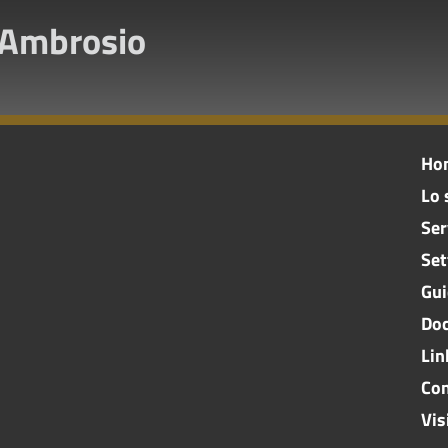
'Ambrosio
Ho
Lo 
Ser
Set
Gui
Doc
Lin
Con
Vis