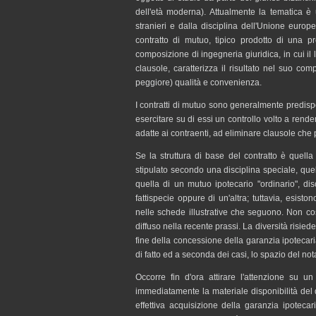
dell'età moderna). Attualmente la tematica è 
stranieri e dalla disciplina dell'Unione europe
contratto di mutuo, tipico prodotto di una p
composizione di ingegneria giuridica, in cui i
clausole, caratterizza il risultato nel suo co
peggiore) qualità e convenienza.
I contratti di mutuo sono generalmente predispo
esercitare su di essi un controllo volto a rende
adatte ai contraenti, ad eliminare clausole che 
Se la struttura di base del contratto è quell
stipulato secondo una disciplina speciale, quel
quella di un mutuo ipotecario "ordinario", dis
fattispecie oppure di un'altra; tuttavia, esisto
nelle schede illustrative che seguono. Non cost
diffuso nella recente prassi. La diversità risie
fine della concessione della garanzia ipotecari
di fatto ed a seconda dei casi, lo spazio del no
Occorre fin d'ora attirare l'attenzione su
immediatamente la materiale disponibilità del
effettiva acquisizione della garanzia ipoteca