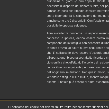
quindicina di giorni (o più) dopo la stipula.
necessità di disporre del denaro subito, per p
banca! Un possibile rimedio consiste nell'otte
copra il periodo tra la stipulazione del mutuo
banche sono a ciò disponibili. Con l'assistenza
possibile le opposte esigenze.
Altra avvertenza concerne un aspetto eventua
concesso in ipoteca, debba essere presto ri
componenti della famiglia con necessità di una
in conto prezzo, al futuro nuovo acquirente dell
che 1) sull'accollo deve essere d'accordo anc
all'operazione, bisogna soprattutto ricordare ch
ciò significa che, effettuato l'accollo del resi
cui, se il nuovo acquirente per caso non riesc
dell'originario mutuatario. Per questi motivi, 
venditore estingue il suo mutuo, mentre l'acqu
aspetto, il notaio può essere di aiuto, evidenzian
D'Ambrosio Michele Notaio
Ci serviamo dei cookie per diversi fini, tra l'altro per consentire funzioni de
Via Venezia 7 - 65121 Pescara (PE)