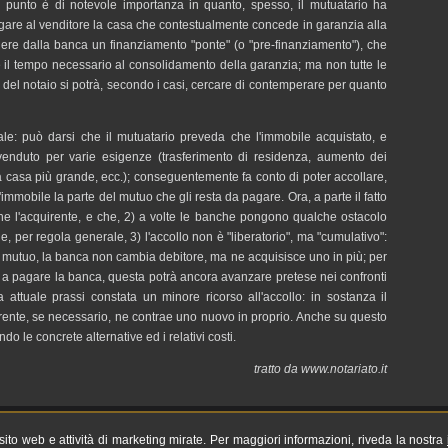
 Il punto è di notevole importanza in quanto, spesso, il mutuatario ha
agare al venditore la casa che contestualmente concede in garanzia alla
nere dalla banca un finanziamento "ponte" (o "pre-finanziamento"), che
 e il tempo necessario al consolidamento della garanzia; ma non tutte le
 del notaio si potrà, secondo i casi, cercare di contemperare per quanto
le: può darsi che il mutuatario preveda che l'immobile acquistato, e
venduto per varie esigenze (trasferimento di residenza, aumento dei
 casa più grande, ecc.); conseguentemente fa conto di poter accollare,
'immobile la parte del mutuo che gli resta da pagare. Ora, a parte il fatto
he l'acquirente, e che, 2) a volte le banche pongono qualche ostacolo
e, per regola generale, 3) l'accollo non è "liberatorio", ma "cumulativo":
duo mutuo, la banca non cambia debitore, ma ne acquisisce uno in più; per
e a pagare la banca, questa potrà ancora avanzare pretese nei confronti
la attuale prassi constata un minore ricorso all'accollo: in sostanza il
irente, se necessario, ne contrae uno nuovo in proprio. Anche su questo
do le concrete alternative ed i relativi costi.
tratto da www.notariato.it
l sito web e attività di marketing mirate. Per maggiori informazioni, riveda la nostra