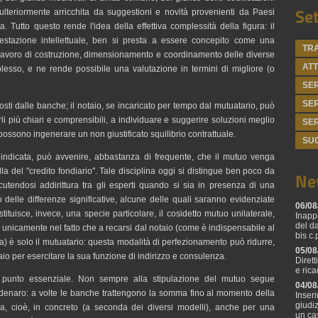
Set
ulteriormente arricchita da suggestioni e novità provenienti da Paesi
a. Tutto questo rende l'idea della effettiva complessità della figura: il
restazione intellettuale, ben si presta a essere concepito come una
TRA
l lavoro di costruzione, dimensionamento e coordinamento delle diverse
ATT
mplesso, e ne rende possibile una valutazione in termini di migliore (o
SER
SER
sti dalle banche; il notaio, se incaricato per tempo dal mutuatario, può
rli più chiari e comprensibili, a individuare e suggerire soluzioni meglio
SER
possono ingenerare un non giustificato squilibrio contrattuale.
SU
a indicata, può avvenire, abbastanza di frequente, che il mutuo venga
la del "credito fondiario". Tale disciplina oggi si distingue ben poco da
Ne
cutendosi addirittura tra gli esperti quando si sia in presenza di una
no delle differenze significative, alcune delle quali saranno evidenziate
06/08
ituisce, invece, una specie particolare, il cosidetto mutuo unilaterale,
Inapp
del d
de unicamente nel fatto che a recarsi dal notaio (come è indispensabile al
bis c.
a) è solo il mutuatario: questa modalità di perfezionamento può ridurre,
05/08
taio per esercitare la sua funzione di indirizzo e consulenza.
Diret
e ric
 un punto essenziale. Non sempre alla stipulazione del mutuo segue
04/08
 denaro: a volte le banche trattengono la somma fino al momento della
Inseri
giudi
ria, cioè, in concreto (a seconda dei diversi modelli), anche per una
un ca