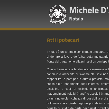
Michele D
Notaio
Atti ipotecari
Il mutuo è un contratto con il quale una parte, 
di denaro a favore dell'altra, detta mutuatar
fronte del pagamento alla prima di un corrispett
Così schematizzata la struttura essenziale e 
concreto è arricchito di svariate clausole n
rapporti tra le parti per la durata prevista: 
capitale e di pagamento degli interessi, deter
disciplina e costi di estinzione anticipa
inadempimenti relativi (ritardi) e assoluti (ma
da una notevole ricchezza di possibilità e di 
dottrinale che a giusta ragione può definirsi m
oggetto di studio da parte dei giuristi bizantini