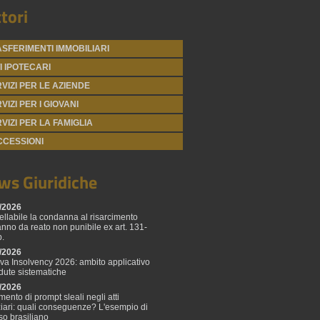
tori
SFERIMENTI IMMOBILIARI
I IPOTECARI
VIZI PER LE AZIENDE
VIZI PER I GIOVANI
VIZI PER LA FAMIGLIA
CCESSIONI
ws Giuridiche
/2026
ellabile la condanna al risarcimento
anno da reato non punibile ex art. 131-
p.
/2026
tiva Insolvency 2026: ambito applicativo
adute sistematiche
/2026
mento di prompt sleali negli atti
ziari: quali conseguenze? L'esempio di
so brasiliano