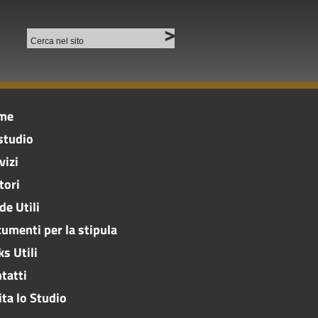
me
studio
vizi
tori
de Utili
umenti per la stipula
ks Utili
tatti
ita lo Studio