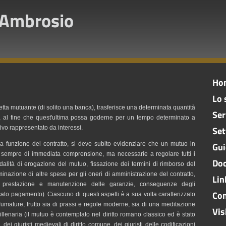
'Ambrosio
Ho
Lo 
detta mutuante (di solito una banca), trasferisce una determinata quantità
Ser
io, al fine che quest'ultima possa goderne per un tempo determinato a
ivo rappresentato da interessi.
Set
la funzione del contratto, si deve subito evidenziare che un mutuo in
Gui
on sempre di immediata comprensione, ma necessarie a regolare tutti i
Doc
modalità di erogazione del mutuo, fissazione dei termini di rimborso del
minazione di altre spese per gli oneri di amministrazione del contratto,
Lin
ta, prestazione e manutenzione delle garanzie, conseguenze degli
Con
ncato pagamento). Ciascuno di questi aspetti è a sua volta caratterizzato
sfumature, frutto sia di prassi e regole moderne, sia di una meditazione
Vis
illenaria (il mutuo è contemplato nel diritto romano classico ed è stato
, dei giuristi medievali di diritto comune, dei giuristi delle codificazioni