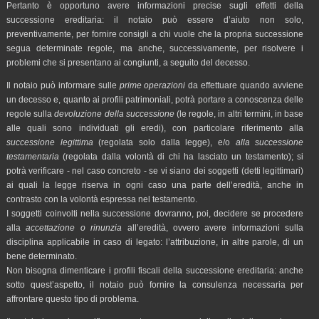
Pertanto è opportuno avere informazioni precise sugli effetti della
successione ereditaria: il notaio può essere d’aiuto non solo,
preventivamente, per fornire consigli a chi vuole che la propria successione
segua determinate regole, ma anche, successivamente, per risolvere i
problemi che si presentano ai congiunti, a seguito del decesso.
Il notaio può informare sulle
prime operazioni
da effettuare quando avviene
un decesso e, quanto ai profili patrimoniali, potrà portare a conoscenza delle
regole sulla
devoluzione della successione
(le regole, in altri termini, in base
alle quali sono individuati gli eredi), con particolare riferimento alla
successione legittima
(regolata solo dalla legge), e/o
alla successione
testamentaria
(regolata dalla volontà di chi ha lasciato un testamento); si
potrà verificare - nel caso concreto - se vi siano dei soggetti (detti legittimari)
ai quali la legge riserva in ogni caso una parte dell’eredità, anche in
contrasto con la volontà espressa nel testamento.
I soggetti coinvolti nella successione dovranno, poi, decidere se procedere
alla
accettazione o rinunzia
all’eredità, ovvero avere informazioni sulla
disciplina applicabile in caso di legato: l’attribuzione, in altre parole, di un
bene determinato.
Non bisogna dimenticare i profili fiscali della successione ereditaria: anche
sotto quest’aspetto, il notaio può fornire la consulenza necessaria per
affrontare questo tipo di problema.