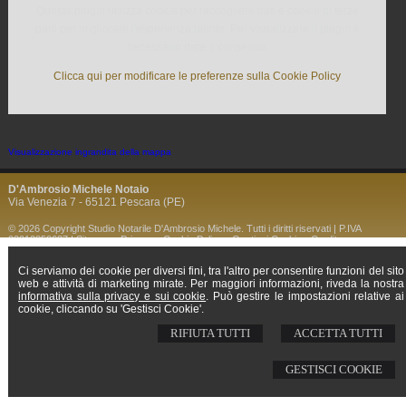
Questo plugin utilizza cookie per raccogliere dati e cookie di terze
parti per migliorare l'esperienza utente. Per visualizzare il plugin è
necessario dare il consenso.
Clicca qui per modificare le preferenze sulla Cookie Policy
Visualizzazione ingrandita della mappa
D'Ambrosio Michele Notaio
Via Venezia 7 - 65121 Pescara (PE)
© 2026 Copyright Studio Notarile D'Ambrosio Michele. Tutti i diritti riservati | P.IVA
02012850687 |
Sitemap
-
Privacy
-
Cookie Policy
-
Gestisci Cookie
-
Credits
Ci serviamo dei cookie per diversi fini, tra l'altro per consentire funzioni del sito
web e attività di marketing mirate. Per maggiori informazioni, riveda la nostra
informativa sulla privacy e sui cookie
. Può gestire le impostazioni relative ai
cookie, cliccando su 'Gestisci Cookie'.
RIFIUTA TUTTI
ACCETTA TUTTI
GESTISCI COOKIE